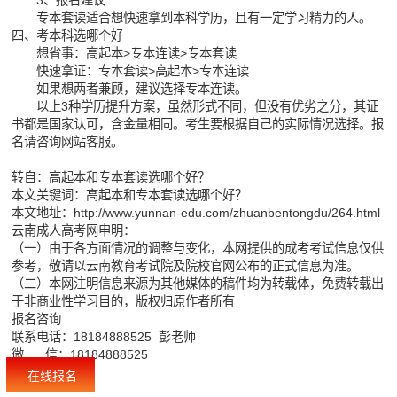
3、报名建议
专本套读适合想快速拿到本科学历，且有一定学习精力的人。
四、考本科选哪个好
想省事：高起本>专本连读>专本套读
快速拿证：专本套读>高起本>专本连读
如果想两者兼顾，建议选择专本连读。
以上3种学历提升方案，虽然形式不同，但没有优劣之分，其证
书都是国家认可，含金量相同。考生要根据自己的实际情况选择。报
名请咨询网站客服。
转自：高起本和专本套读选哪个好？
本文关键词：高起本和专本套读选哪个好？
本文地址：
http://www.yunnan-edu.com/zhuanbentongdu/264.html
云南成人高考网申明：
（一）由于各方面情况的调整与变化，本网提供的成考考试信息仅供
参考，敬请以云南教育考试院及院校官网公布的正式信息为准。
（二）本网注明信息来源为其他媒体的稿件均为转载体，免费转载出
于非商业性学习目的，版权归原作者所有
报名咨询
联系电话：18184888525 彭老师
微 信：18184888525
在线报名