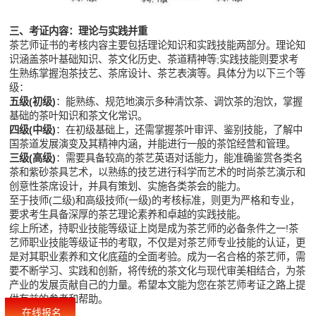
三、考证内容：理论与实践并重
茶艺师证书的考核内容主要包括理论知识和实践技能两部分。理论知
识涵盖茶叶基础知识、茶文化历史、茶道精神等;实践技能则要求考
生熟练掌握泡茶技艺、茶席设计、茶艺表演等。具体分为以下三个等
级：
五级(初级)
：能熟练、规范地演示多种清饮茶、调饮茶的泡饮，掌握
基础的茶叶知识和茶文化常识。
四级(中级)
：在初级基础上，还需掌握茶叶审评、鉴别技能，了解中
国茶道发展演变及其精神内涵，并能进行一般的茶馆经营和管理。
三级(高级)
：需要具备较高的茶艺英语对话能力，能准确鉴赏各类名
茶和紫砂茶具艺术，以熟练的技艺进行科学而艺术的时尚茶艺演示和
创意性茶席设计，并具有策划、实施各类茶会的能力。
至于技师(二级)和高级技师(一级)的考核标准，则更为严格和专业，
要求考生具备深厚的茶艺理论素养和卓越的实践技能。
综上所述，持职业技能等级证上岗是成为茶艺师的必备条件之一!茶
艺师职业技能等级证书的考取，不仅是对茶艺师专业技能的认证，更
是对其职业素养和文化底蕴的全面考验。成为一名合格的茶艺师，需
要不断学习、实践和创新，将传统的茶文化与现代审美相结合，为茶
产业的发展贡献自己的力量。希望本文能为您在茶艺师考证之路上提
供有益的参考和帮助。
在线报名