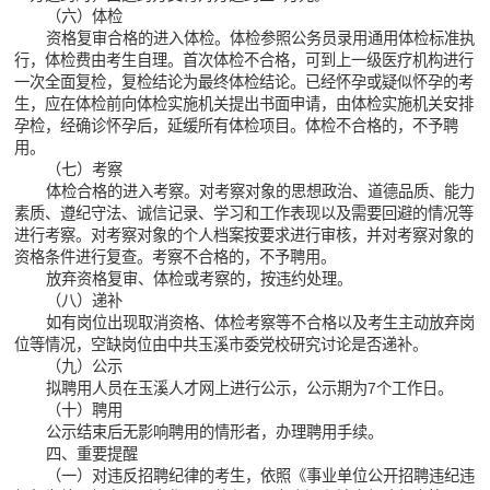
（六）体检
资格复审合格的进入体检。体检参照公务员录用通用体检标准执
行，体检费由考生自理。首次体检不合格，可到上一级医疗机构进行
一次全面复检，复检结论为最终体检结论。已经怀孕或疑似怀孕的考
生，应在体检前向体检实施机关提出书面申请，由体检实施机关安排
孕检，经确诊怀孕后，延缓所有体检项目。体检不合格的，不予聘
用。
（七）考察
体检合格的进入考察。对考察对象的思想政治、道德品质、能力
素质、遵纪守法、诚信记录、学习和工作表现以及需要回避的情况等
进行考察。对考察对象的个人档案按要求进行审核，并对考察对象的
资格条件进行复查。考察不合格的，不予聘用。
放弃资格复审、体检或考察的，按违约处理。
（八）递补
如有岗位出现取消资格、体检考察等不合格以及考生主动放弃岗
位等情况，空缺岗位由中共玉溪市委党校研究讨论是否递补。
（九）公示
拟聘用人员在玉溪人才网上进行公示，公示期为7个工作日。
（十）聘用
公示结束后无影响聘用的情形者，办理聘用手续。
四、重要提醒
（一）对违反招聘纪律的考生，依照《事业单位公开招聘违纪违