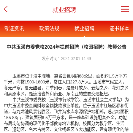
就业招聘
考证资讯
政策法规
就业招聘
证书样本
中共玉溪市委党校2024年提前招聘（校园招聘）教师公告
发布时间：2024-02-01 14:49
玉溪市位于滇中腹地，离省会昆明约88公里，面积约1.5万平方
千米，海拔1500-1800米，常住人口227.8万人。玉溪市气候宜人，
冬无严寒，夏无酷暑，四季如春，是聂耳故乡、云烟之乡、花灯之乡
和高原水乡，是连接省外和南亚、东南亚的重要交通枢纽。
中共玉溪市委党校（玉溪市行政学院、玉溪市社会主义学院）为
中共玉溪市委直属财政全额拨款事业单位，位于玉溪市红塔区春和街
道，与九龙池风景名胜区、飞井海水库水源保护地相邻，总占地面积
155.83亩，建筑面积6.5万平方米，是一座基础设施配套齐全，功能
布局均匀协调的现代化干部教育培训机构。校园分为教学区、生活
区、运动区、名木古树区、文化畅想区五大功能区，建有现代化的综