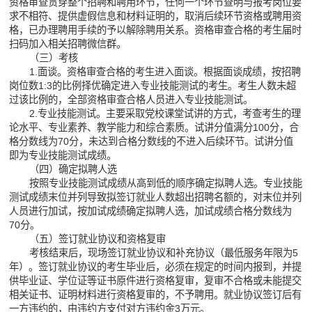
资格审查贯穿整个招聘和聘用环节，任何一个环节查明与报考岗位要
求不相符、提供虚假信息和材料证明的，取消后续环节资格或聘用资
格，已办理聘用手续的予以解除聘用关系。资格审查合格的考生届时
扫码加入相关招聘微信群。
（三）考核
1.面谈。资格审查合格的考生进入面谈。根据面谈成绩，按招聘
岗位数1:3的比例择优确定进入专业技能测试的考生。考生人数未超
过该比例的，全部资格审查合格人员进入专业技能测试。
2.专业技能测试。主要采取党校课堂试讲的方式，考查考生的理
论水平、专业素养、教学能力和综合素质。试讲分值满分100分，合
格分数线为70分，未达到合格分数线的不进入后续环节。试讲分值
即为专业技能测试成绩。
（四）确定拟聘人选
按照专业技能测试成绩从高到低的顺序确定拟聘人选。专业技能
测试成绩末位并列导致拟签订就业人数超出招聘名额的，对末位并列
人员进行加试，按加试成绩确定拟聘人选，加试成绩合格分数线为
70分。
（五）签订就业协议和资格复审
考核结束后，现场签订就业协议和补充协议（最低服务年限为5
年）。签订就业协议的考生毕业后，必须在规定的时间内报到，并提
供毕业证、学位证等证书原件进行资格复审，复审不合格或未能提交
相关证书、证明材料进行资格复审的，不予聘用。就业协议签订后有
一方违约的，由违约方支付对方违约金3万元。