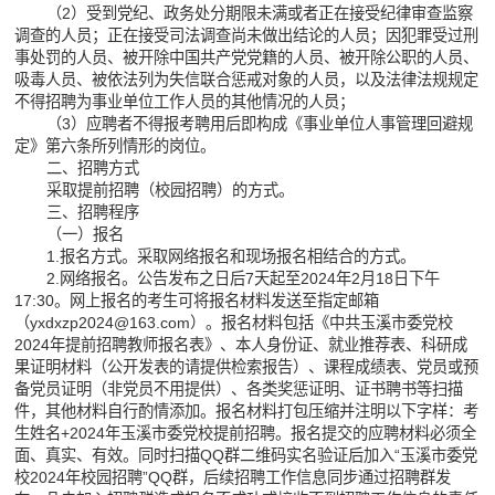
（2）受到党纪、政务处分期限未满或者正在接受纪律审查监察
调查的人员；正在接受司法调查尚未做出结论的人员；因犯罪受过刑
事处罚的人员、被开除中国共产党党籍的人员、被开除公职的人员、
吸毒人员、被依法列为失信联合惩戒对象的人员，以及法律法规规定
不得招聘为事业单位工作人员的其他情况的人员；
（3）应聘者不得报考聘用后即构成《事业单位人事管理回避规
定》第六条所列情形的岗位。
二、招聘方式
采取提前招聘（校园招聘）的方式。
三、招聘程序
（一）报名
1.报名方式。采取网络报名和现场报名相结合的方式。
2.网络报名。公告发布之日后7天起至2024年2月18日下午
17:30。网上报名的考生可将报名材料发送至指定邮箱
（yxdxzp2024@163.com）。报名材料包括《中共玉溪市委党校
2024年提前招聘教师报名表》、本人身份证、就业推荐表、科研成
果证明材料（公开发表的请提供检索报告）、课程成绩表、党员或预
备党员证明（非党员不用提供）、各类奖惩证明、证书聘书等扫描
件，其他材料自行酌情添加。报名材料打包压缩并注明以下字样：考
生姓名+2024年玉溪市委党校提前招聘。报名提交的应聘材料必须全
面、真实、有效。同时扫描QQ群二维码实名验证后加入“玉溪市委党
校2024年校园招聘”QQ群，后续招聘工作信息同步通过招聘群发