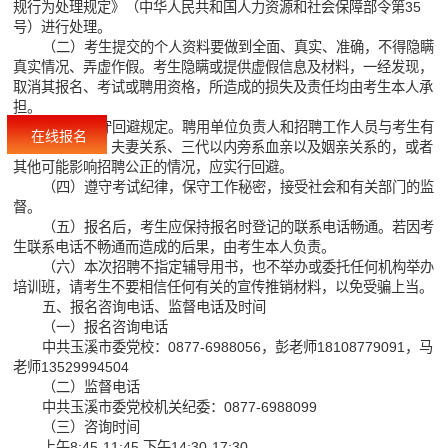
规行为处理规定》（中华人民共和国人力资源和社会保障部令第35
号）进行处理。
（二）考生提交的个人资料要做到全面、真实、准确，不得隐瞒
真实情况、弄虚作假。考生隐瞒或提供虚假信息及材料，一经发现，
取消其报名、考试或聘用资格，所造成的损失及责任均由考生本人承
担。
（三）遵守回避规定。聘用单位负责人和招聘工作人员与考生有
在线报名
直系血亲关系、夫妻关系、三代以内旁系血亲以及姻亲关系的，或者
其他可能影响招聘公正的情况，应实行回避。
（四）遵守考试纪律，保守工作秘密，接受社会和有关部门的监
督。
（五）报名后，考生应保持报名时登记的联系电话畅通。若因考
生联系电话不畅通而造成的后果，由考生本人负责。
（六）本次招聘不指定辅导用书，也不举办或委托任何机构举办
培训班，请考生不要相信任何有关的宣传推销材料，以免受骗上当。
五、报名咨询电话、监督电话及时间
（一）报名咨询电话
中共玉溪市委党校：0877-6988056，彭老师18108779091，马
老师13529994504
（二）监督电话
中共玉溪市委党校机关纪委：0877-6988099
（三）咨询时间
上午8:45-11:45 下午14:30-17:30