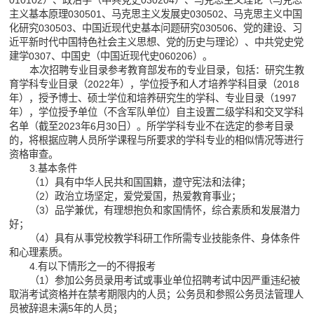
010102）、政治学（中共党史030204）、马克思主义理论（马克思
主义基本原理030501、马克思主义发展史030502、马克思主义中国
化研究030503、中国近现代史基本问题研究030506、党的建设、习
近平新时代中国特色社会主义思想、党的历史与理论）、中共党史党
建学0307、中国史（中国近现代史060206）。
本次招聘专业目录参考教育部发布的专业目录，包括：研究生教
育学科专业目录（2022年），学位授予和人才培养学科目录（2018
年），授予博士、硕士学位和培养研究生的学科、专业目录（1997
年），学位授予单位（不含军队单位）自主设置二级学科和交叉学科
名单（截至2023年6月30日）。所学学科专业不在选定的参考目录
的，将根据应聘人员所学课程与所要求的学科专业的相似情况等进行
资格审查。
3.基本条件
（1）具有中华人民共和国国籍，遵守宪法和法律；
（2）政治立场坚定，爱党爱国，热爱教育事业；
（3）品学兼优，有理想抱负和家国情怀，综合素质和发展潜力
好；
（4）具有从事党校教学科研工作所需专业技能条件、身体条件
和心理素质。
4.有以下情形之一的不得报考
（1）参加公务员录用考试或事业单位招聘考试中因严重违纪被
取消考试资格并在禁考期限内的人员；公务员和参照公务员法管理人
员被辞退未满5年的人员；