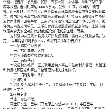
合楼、报告厅、学员楼、餐厅、专家公寓、文体馆、半地下架空停车
库等设施，能同时容纳1000人学习、就餐、住宿。校园内古树苍
郁、山水相映、景色宜人，是云南省园林单位和玉溪市五星级园林单
位。校内建有玉溪市反腐倡廉警示教育基地，挂有云南省铸牢中华民
族共同体意识研究基地、云南省玉溪市党内法规研学中心等牌子。被
评为云南省文明单位、玉溪市食品流通监管系统试点单位、玉溪市餐
饮服务食品安全A级单位和校园改扩建优质工程一等奖。
为加强中共玉溪市委党校师资队伍建设，实施人才强校战略，决
定2024年提前招聘教师2人。现将有关事项公告如下：
一、招聘岗位及要求
（一）招聘岗位、人数
中共玉溪市委党校教师岗2人。
（二）岗位待遇
本次招聘的教师，正式聘用后纳入事业单位编制内管理，其管理
和待遇按照国家和事业单位管理的相关规定执行。
（三）招聘对象、条件
1.招聘对象
招聘对象为2024年毕业生，并具有硕士研究生及以上学历、且
获得相应学位。
2.招聘专业
博士：专业不限。
硕士研究生：哲学（马克思主义哲学010101、中国哲学