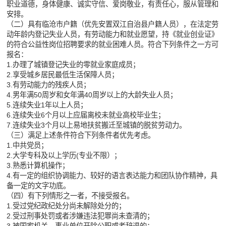
职业道德，身体健康、诚实守信、爱岗敬业，有责任心，服从管理和
安排。
（二）具有临沧市户籍（优先安置双江自治县户籍人员），在法定劳
动年龄内登记失业人员，有劳动能力和就业愿望，持《就业创业证》
的符合公益性岗位招聘要求的就业困难人员。符合下列条件之一方可
报名：
1.办理了城镇登记失业的零就业家庭成员；
2.享受城乡居民最低生活保障人员；
3.有劳动能力的残疾人员；
4.男年满50周岁和女年满40周岁以上的大龄失业人员；
5.连续失业1年以上人员；
6.连续失业6个月以上应届离校未就业高校毕业生；
7.连续失业3个月以上易地扶贫搬迁至城镇的脱贫劳动力。
（三）满足上述条件符合下列条件者优先考虑。
1.中共党员；
2.大学专科及以上学历(专业不限）；
3.熟悉计算机操作；
4.有一定的组织协调能力、较好的语言表达能力和团队协作精神，具
备一定的文字功底。
（四）有下列情形之一者，不接受报名。
1.受过党纪政纪处分尚未解除处分的；
2.受过刑事处罚或者涉嫌违法犯罪尚未查清的；