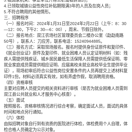
3.被国家机关、事业单位开除公职或者辞退的；
4.已领取城镇公益性岗位补贴期限满3年的人员及在岗人员；
5.不符合聘用的其他情形。
三．招聘程序
（一）报名时间：2024年1月31日至2024年2月22日（上午：8：30
—12：00，下午2：30—6：00），周末、节假日除外。
（二）报名地点：双江农场社区管理委员会二楼办公室（勐勐南路
50号），联系人：刀应芳，联系电话：15240944885。
（三）报名方式：采取现场报名。报名时提供身份证原件和复印件、
《就业创业证》原件及复印件、就业困难人员认定证明材料（如：残
疾人需提供残疾证、城乡居民最低生活保障人员需提供低保证明、零
就业家庭成员需提供相应证明、应届离校未就业高校毕业生提供毕业
证），现场初审后符合公益性岗位安置条件的人员再提交上述材料复
印件1份。材料必须真实有效，如有弄虚作假，取消聘用资格。
（四）资格审核
主要对应聘人员提交的相关资料进行审核（是否为就业困难人员需到
双江县公共就业和人才服务中心核查）。
（五）面试
按照报名、资格审核情况进行综合考察，确定面试人员，面试的具体
时间和地点另行通知。
（六）体检
由拟招聘对象自行到有资质的医院进行体检，体检费用个人自理，体
检合格人员确定为公示对象。