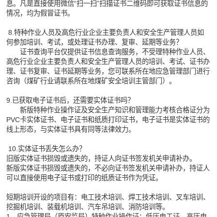
息。凡是直接使用微信“扫一扫”扫描证书二维码即可获取证书信息的
情况，均为假冒证书。
8.特种作业人员及高危行业企业主要负责人和安全生产管理人员如
何参加培训、考试，或处理证书办理、复审、延期等业务？
证书查询平台仅提供证书信息查询服务，不受理特种作业人员、
高危行业企业主要负责人和安全生产管理人员的培训、考试、证书办
理、证书复审、证书延期等业务，您可联系所在地应急管理部门进行
咨询（煤矿行业请联系所在地煤矿安全培训主管部门）。
9.已获取电子证书后，还需要实体证书吗？
新版特种作业操作证及安全生产知识和管理能力考核合格证分为
PVC卡实体证书、电子证书和纸质打印证书，电子证书是实体证书的
线上形态，与实体证书具有同等法律效力。
10.实体证书丢失怎么办？
旧版实体证书损毁或遗失的，持证人向证书签发机关申请补办。
新版实体证书损毁或遗失的，不必向证书签发机关申请补办，持证人
可以直接使用电子证书或打印的纸质证书作为凭证。
短期培训开设的项目有：电工技术培训、焊工技术培训、叉车培训、
挖掘机培训、装载机培训、汽车吊培训、消防培训等。
1、应急管理局（原安监局）特种作业操作证：低压电工证、高压电