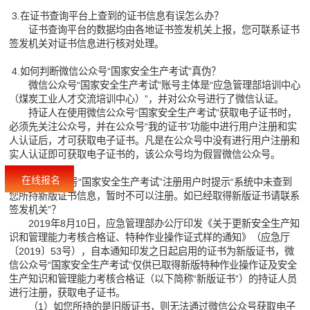
3.在证书查询平台上查到的证书信息有误怎么办？
证书查询平台的数据均由各地证书签发机关上报，您可联系证书
签发机关对证书信息进行核对处理。
4.如何判断微信公众号“国家安全生产考试”真伪？
微信公众号“国家安全生产考试”账号主体是“应急管理部培训中心
（煤炭工业人才交流培训中心）”，并对公众号进行了微信认证。
持证人在使用微信公众号“国家安全生产考试”获取电子证书时，
必须先关注公众号，并在公众号“我的证书”功能中进行用户注册和实
人认证后，才可获取电子证书。凡是在公众号中没有进行用户注册和
实人认证即可获取电子证书的，该公众号均为假冒微信公众号。
在线报名
5.在微信公众号“国家安全生产考试”注册用户时提示“系统中未查到
您所持新版证书信息，暂时不可以注册。如已经取得新版证书请联系
签发机关”？
2019年8月10日，应急管理部办公厅印发《关于更新安全生产知
识和管理能力考核合格证、特种作业操作证式样的通知》（应急厅
〔2019〕53号），自本通知印发之日起启用的证书为新版证书，微
信公众号“国家安全生产考试”仅供已取得新版特种作业操作证及安全
生产知识和管理能力考核合格证（以下简称“新版证书”）的持证人员
进行注册，获取电子证书。
（1）如您所持的是旧版证书，则无法通过微信公众号获取电子