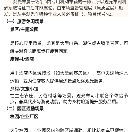
观光车属于场(厂)内专用机动车辆的一种，所以观光车司机
必须取得证书后才能驾驶，
由市场监督管理局（原质监局）颁
发，是从事观光车特种作业人员必备证书，项目代号N2。
（一）旅游休闲场景
景区/主题公园
是核心应用场景，尤其是大型山岳、湖泊或古镇类景区，可
解决游客长距离步行疲劳问题。
度假村/酒店
用于酒店内区域接驳（如大堂到客房区）、高尔夫球场球具
运输，或为住店客人提供周边景点短途观光服务。
乡村/文旅小镇
在生态农庄、民俗村落等场景，观光车可串联各个体验节
点，兼具代步与游览功能，助力乡村旅游提升服务品质。
（
二）园区通勤场景
校园/企业厂区
大学校园、工业园区内的跨区域通勤，相比私家车更便捷，