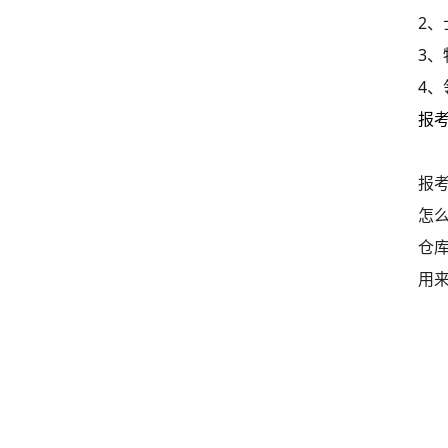
2
3
4
报考
报
怎么
仓
用