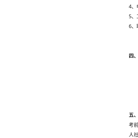
4
5
6
四
五
考
人