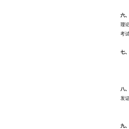
六
理
考
七
八
发
九、