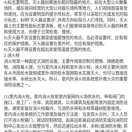
4)标志要明显。灭火器如果放在相对隐蔽的地方，如在大型公众聚集
场所，或在夜间经营的大型公共娱乐场所等地方，人们视线很容易受
到遮挡，应当设置明显的提示性标志，甚至可以采取灯光或发光的指
示标志，标明"灭火器设置点",并用方向标指引人们寻找。同时，灭火
器上的主要性能标志要清晰，使人们能够很容易地识别灭火器的种类
和使用方法，也便于日常检查、维修。
5)灭火器不宜设置在潮湿或强腐蚀性的地点，当必须设置时，应有相
应的保护措施。灭火器设置在室外时，也应有保护措施。
6)灭火器不得设置在超出其使用温度范围的地点。
2.消火栓
消火栓是一种固定式消防设施，主要作用是控制可燃物、隔绝助燃
物、消除着火源，分为室内消火栓和室外消火栓。消火栓主要供消防
车从市政给水管网或室外消防给水管网取水实施灭火，也可以直接连
接水带、水枪出水灭火。所以，室内外消火栓系统是扑救火灾的重要
消防设施之一。
(1)室内消火栓。室内消火栓是室内管网向火场供水的，带有阀门的
接口，是工厂、仓库、高层建筑、公共建筑及船舶等室内固定消防设
施，通常安装在消火栓箱内，与消防水带和水枪等器材配套使用。
室内消火栓系统的工作原理及操作方法是：当发现火灾时，灭火人员
打开消火栓箱门，按动控制按钮，由其远距离启动消防泵或向消防控
制中心发出火灾报警信号，然后迅速拉出水带、水枪(或消防水喉),将