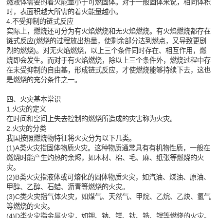
燃液体需要的着火能量小于可燃固体。对于一般固体来说，相同体积
时，表面积越大所需的着火能量越小。
4.不受抑制的链式反应
实际上，燃烧还可分为有火焰燃烧和无火焰燃烧。有火焰燃烧都存在
链式反应(燃烧的过程放出热量，使剩余部分达到燃点，又导致更剧
烈的燃烧)。对无火焰燃烧，以上三个条件同时存在、相互作用，燃
烧即会发生。而对于有火焰燃烧，除以上三个条件外，燃烧过程中存
在未受抑制的自由基，形成链式反应，才使燃烧能够持续下去，这也
是燃烧的充分条件之一。
四、火灾基本常识
1.火灾的定义
在时间和空间上失去控制的燃烧所造成的灾害称为火灾。
2.火灾的分类
我国按照燃烧物特征将火灾分为以下几类。
(1)A类火灾指固体物质火灾。这种物质通常具有有机物性质，一般在
燃烧时能产生灼热的余烬，如木材、棉、毛、麻、纸张等燃烧的火
灾。
(2)B类火灾指液体或可熔化的固体物质火灾，如汽油、煤油、原油、
甲醇、乙醇、石蜡、沥青等燃烧的火灾。
(3)C类火灾指气体火灾，如煤气、天然气、甲烷、乙烷、乙炔、氢气
等燃烧的火灾。
(4)D类火灾指金属火灾，如钾、钠、镁、钛、锆、锂等燃烧的火灾。