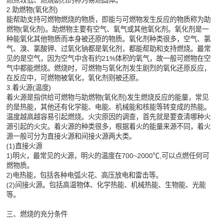
燃点较低、燃烧剧烈的称为易燃固体。
2.助燃物(氧化剂)
能帮助支持可燃物燃烧的物质，即能与可燃物发生反应的物质称为助
燃物(氧化剂)。助燃物主要有空气、氧气或其他氧化剂。氧化剂是一
种能氧化其他物质而本身被还原的物质。氧化剂种类很多，空气、氯
气、溴、氯酸钾、过氧化钠都是氧化剂，都能帮助和支持燃烧。最常
见的是空气，因为空气中含有约21%体积的氧气，故一般可燃物在空
气中都能燃烧。燃烧时，可燃物与氧化剂发生剧烈的氧化还原反应，
在反应中，可燃物被氧化，氧化剂则被还原。
3.着火源(温度)
着火源是指供给可燃物与助燃物(氧化剂)发生燃烧反应的能量，常见
的是热能，其他还有化学能、电能、机械能和核能等转变成的热能。
温度越高越容易引起燃烧。火灾原因的调查，首先就是要查清哪种火
源引起的火灾。着火源的种类很多，根据着火的能量来源不同，着火
源一般可分为直接火源和间接火源两大类。
(1)直接火源
1)明火，最常见的火源，明火的温度在700~2000℃,可以点燃任何可
燃物质。
2)电热能，包括各种电弧火花、高压放电和雷击等。
(2)间接火源。包括高温物体、化学热能、机械热能、生物能、光能
等。
三、燃烧的充分条件