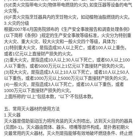
(5)E类火灾指带电火灾(物体带电燃烧的火灾),如变压器等设备的电气
火灾等。
(6)F类火灾指烹饪器具内的烹饪物火灾，如动植物油脂燃烧的火灾。
3.火灾的分级
根据2007年4月国务院颁布的《生产安全事故报告和调查处理条例》
(以下简称《条例》)规定的生产安全事故等级标准，火灾分为特别重
大火灾、重大火灾、较大火灾和一般火灾四个等级，具体为：
(1)特别重大火灾，是指造成30人以上死亡，或者100人以上重伤，
或者1亿元以上直接财产损失的火灾。
(2)重大火灾，是指造成10人以上30人以下死亡，或者50人以上100
人以下重伤，或者5000万元以上1亿元以下直接财产损失的火灾。
(3)较大火灾，是指造成3人以上10人以下死亡，或者10人以上50人
以下重伤，或者1000万元以上5000万元以下直接财产损失的火灾。
(4)一般火灾，是指造成3人以下死亡，或者10人以下重伤，或者
1000万元以下直接财产损失的火灾。
上面所称的“以上”包括本数，"以下"不包括本数。
五、常用灭火器材的使用方法
1.灭火器
灭火器是借助驱动压力将所充装的灭火剂喷出，达到灭火目的的器具
(见图8-1)。灭火器由筒体、器头、喷嘴等部件构成，是扑救初期火
灾最常用的灭火器材。灭火剂是指能够有效地破坏燃烧条件、终止燃