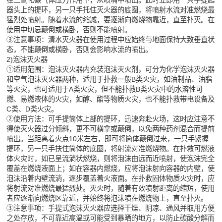
在二氧化碳气体压力作用下，从喷嘴中喷出。此时立即用一只手提起
器头上的提环，另一只手托住灭火器的底圈，将喷射水流对准燃烧最
猛烈处喷射。随着水流的缩减，要逐渐向燃烧物靠近，直至扑灭。在
使用中切忌颠倒或横卧，否则不能喷射。
③注意事项：清水灭火器在使用过程中应始终与地面保持大致垂直状
态，不能颠倒或横卧，否则会影响水流的喷出。
2)泡沫灭火器
①适用范围：泡沫灭火器内充装泡沫灭火剂，可分为化学泡沫灭火器
和空气泡沫灭火器两种，适用于扑救一般B类火灾，如油制品、油脂
等火灾，也可适用于A类火灾，但不能扑救B类火灾中的水溶性可
燃、易燃液体的火灾，如醇、酯等物质火灾，也不能扑救带电设备及
C类、D类火灾。
②使用方法：可手提筒体上部的提环，迅速奔赴火场，这时应注意不
得使灭火器过分倾斜，更不可横拿或颠倒，以免两种药剂混合而提前
喷出。当距离着火点10米左右，即可将筒体颠倒过来，一只手紧握
提环，另一只手扶住筒体的底圈，将射流对准燃烧物。在扑救可燃液
体火灾时，如已呈流淌状燃烧，则将泡沫由远而近喷射，使泡沫完全
覆盖在燃烧液面上；如在容器内燃烧，应将泡沫射向容器的内壁，使
泡沫沿着内壁流淌，逐步覆盖着火液面。在扑救固体物质火灾时，应
将射流对准燃烧最猛烈处。灭火时，随着有效喷射距离的缩短，使用
者应逐渐向燃烧区靠近，并始终将泡沫喷在燃烧物上，直至扑灭。
③注意事项：手提式泡沫灭火器应选择干燥、阴凉、通风并取用方便
之处存放，不可靠近高温或可能受到暴晒的地方，以防止碳酸分解而