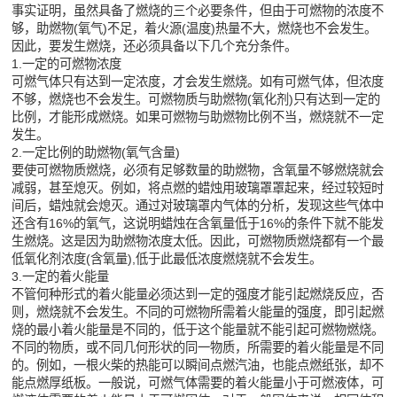
事实证明，虽然具备了燃烧的三个必要条件，但由于可燃物的浓度不
够，助燃物(氧气)不足，着火源(温度)热量不大，燃烧也不会发生。
因此，要发生燃烧，还必须具备以下几个充分条件。
1.一定的可燃物浓度
可燃气体只有达到一定浓度，才会发生燃烧。如有可燃气体，但浓度
不够，燃烧也不会发生。可燃物质与助燃物(氧化剂)只有达到一定的
比例，才能形成燃烧。如果可燃物与助燃物比例不当，燃烧就不一定
发生。
2.一定比例的助燃物(氧气含量)
要使可燃物质燃烧，必须有足够数量的助燃物，含氧量不够燃烧就会
减弱，甚至熄灭。例如，将点燃的蜡烛用玻璃罩罩起来，经过较短时
间后，蜡烛就会熄灭。通过对玻璃罩内气体的分析，发现这些气体中
还含有16%的氧气，这说明蜡烛在含氧量低于16%的条件下就不能发
生燃烧。这是因为助燃物浓度太低。因此，可燃物质燃烧都有一个最
低氧化剂浓度(含氧量),低于此最低浓度燃烧就不会发生。
3.一定的着火能量
不管何种形式的着火能量必须达到一定的强度才能引起燃烧反应，否
则，燃烧就不会发生。不同的可燃物所需着火能量的强度，即引起燃
烧的最小着火能量是不同的，低于这个能量就不能引起可燃物燃烧。
不同的物质，或不同几何形状的同一物质，所需要的着火能量是不同
的。例如，一根火柴的热能可以瞬间点燃汽油，也能点燃纸张，却不
能点燃厚纸板。一般说，可燃气体需要的着火能量小于可燃液体，可