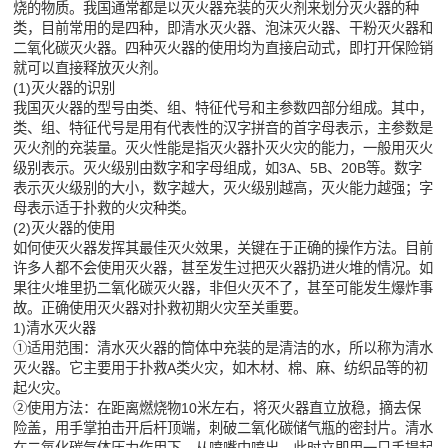
烧的物质。我国通常都是以灭火器充装的灭火剂来划分灭火器的种
类，目前常用的是四种，即清水灭火器、泡沫灭火器、干粉灭火器和
二氧化碳灭火器。四种灭火器的使用均为直接启动式，即打开保险销
就可以直接释放灭火剂。
(1)灭火器的识别
我国灭火器的型号由类、组、特征代号和主参数四部分组成。其中，
类、组、特征代号是用有代表性的汉字拼音的首字母表示，主参数是
灭火剂的充装量。灭火性能是指灭火器扑灭火灾的能力，一般用灭火
级别表示。灭火级别由数字和字母组成，如3A、5B、20B等。数字
表示灭火级别的大小，数字越大，灭火级别越高，灭火能力越强；字
母表示适于扑救的火灾种类。
(2)灭火器的使用
如何使灭火器发挥其最佳灭火效果，关键在于正确的操作方法。目前
许多人都不会使用灭火器，甚至发生过把灭火器扔进火堆的情况。如
果往火堆里扔二氧化碳灭火器，非但火灭不了，甚至可能发生爆炸事
故。正确使用灭火器对扑救初期火灾至关重要。
1)清水灭火器
①适用范围：清水灭火器的筒体中充装的是清洁的水，所以称为清水
灭火器。它主要用于扑救A类火灾，如木材、棉、麻、纺织品等的初
起火灾。
②使用方法：在距离燃烧物10米左右，将灭火器直立放稳，摘去保
险盖，用手掌拍击开后杆顶端，刺破二氧化碳储气瓶的密封片。清水