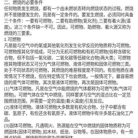
二、燃烧的必要条件
任何物质发生燃烧，都有一个由未燃状态转向燃烧状态的过程。燃烧
并不是随便发生的，而是有一定条件的。要发生燃烧，必须同时具备
三个条件：一要有可燃物，二要有助燃物(氧化剂),三要有着火源(温
度)。这三个条件缺一不可。因此，可燃物、助燃物、着火源又称为
燃烧的三要素。
1.可燃物
凡是能与空气中的氧或其他氧化剂发生化学反应的物质称为可燃物。
可燃物按其化学组成，可分为无机可燃物和有机可燃物(俗称含碳化
合物，但不包括一氧化碳、二氧化碳等低碳化合物)两大类；可燃物
按其物理状态又可分为气体可燃物、液体可燃物和固体可燃物三类。
处于不同状态的可燃物，其燃烧的难易程度是不同的。有些物质在通
常情况下不燃烧，但在特定情况下也会燃烧。一般情况下，最容易燃
烧的是气体可燃物，其次是液体可燃物，再次是固体可燃物。
(1)气体可燃物。凡是在空气中能燃烧的气体都称为可燃气体(气体可
燃物)。可燃气体在空气中燃烧，同样要求与空气的混合比在一定范
围燃烧范围，并需要一定的温度(着火温度)引发反应。
(2)液体可燃物。液体可燃物大多数是有机化合物，分子中都含有
碳、氢原子，有些还含有氧原子。液体可燃物中有许多是石油化工产
品。
(3)固体可燃物。凡遇明火、热源能在空气中燃烧的固体物质称为可
燃固体(固体可燃物),如木材、纸张、谷物等。在固体物质中，有一些