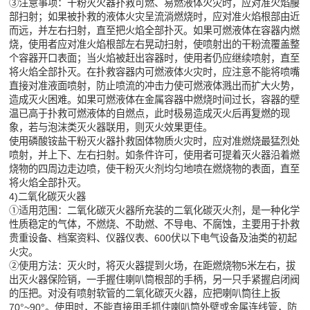
③注意事项：干粉灭火器扑救可燃、易燃液体火灾时，应对准火焰腰
部扫射；如果被扑救的液体火灾呈流淌燃烧时，应对准火焰根部由近
而远，并左右扫射，直至把火焰全部扑灭。如果可燃液体在容器内燃
烧，使用者应对准火焰根部左右晃动扫射，使喷射出的干粉流覆盖整
个容器开口表面；当火焰被赶出容器时，使用者仍应继续喷射，直至
将火焰全部扑灭。在扑救容器内可燃液体火灾时，应注意不能将喷嘴
直接对准液面喷射，防止喷流的冲击力使可燃液体溅出而扩大火势，
造成灭火困难。如果可燃液体在金属容器中燃烧时间过长，容器的壁
温已高于扑救可燃液体的自燃点，此时极易造成灭火后再复燃的现
象，若与泡沫类灭火器联用，则灭火效果更佳。
使用磷酸铵盐干粉灭火器扑救固体物质火灾时，应对准燃烧最猛烈处
喷射，并上下、左右扫射。如条件许可，使用者可提着灭火器沿着燃
烧物的四周边走边喷，使干粉灭火剂均匀地喷在燃烧物的表面，直至
将火焰全部扑灭。
4)二氧化碳灭火器
①适用范围：二氧化碳灭火器所充装的二氧化碳灭火剂，是一种化学
性质稳定的气体，不燃烧、不助燃、不导电、不腐蚀，主要用于扑救
贵重设备、档案资料、仪器仪表、600伏以下电气设备及油类的初起
火灾。
②使用方法：灭火时，将灭火器提到火场，在距燃烧物5米左右，拔
出灭火器保险销，一手握住喇叭筒根部的手柄，另一只手紧握启闭阀
的压把。对没有喷射软管的二氧化碳灭火器，应把喇叭筒往上扳
70°~90°。使用时，不能直接用手抓住喇叭筒外壁或金属连线管，防