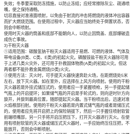
失效；冬季要采取防冻措施，以防止冻结；应经常擦除灰尘、疏通喷
嘴，使之保持通畅。
切忌直接对准液面喷射，以免由于射流的冲击将燃烧的液体冲出容器
而扩大燃烧范围。在使用过程中，灭火器应当始终处于倒置状态，否
则会中断喷射。
使用时灭火器的筒盖和底部不能朝向人，以防止因筒盖、底部爆破造
成伤亡事故。
3)干粉灭火器
①适用范围：碳酸氢钠干粉灭火器适用于易燃、可燃的液体、气体及
带电设备(B类、C类、E类)的初起火灾。磷酸铵盐干粉灭火器除可用
于上述几类火灾外，还可用于扑救固体物质(A类)的初起火灾。但这
两者都不能扑救金属燃烧(D类)火灾。
②使用方法：灭火时，可手提灭火器快速奔赴火场，在距燃烧处5米
左右，放下灭火器。如在室外，应选择在上风方向喷射。使用的干粉
灭火器若是外挂式储压式的，使用者应一手紧握喷枪，另一手提起储
气瓶上的开启提环；如果储气瓶的开启是手轮式的，则向逆时针方向
旋开，并旋到最高位置，随即提起灭火器。当干粉喷出后，迅速对准
火焰根部扫射。使用的干粉灭火器若是内置式储气瓶的或者是储压式
的，使用者应先将开启把上的保险销拔下，然后一只手握住喷射软管
前端喷嘴部，另一只手将开启压把压下，打开灭火器进行灭火。在使
用有喷射软管的灭火器或储压式灭火器时，一手应始终压住压把，不
能放开，否则会中断喷射。