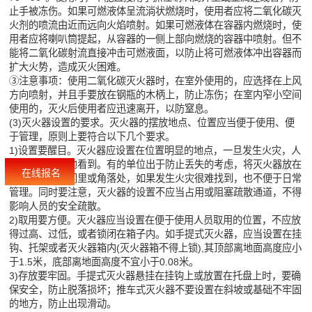
止手被冻伤。如果可燃液体呈流淌状燃烧时，使用者应将二氧化碳灭
火剂的喷流由近而远向火焰喷射。如果可燃液体在容器内燃烧时，使
用者应将喇叭筒提起，从容器的一侧上部向燃烧的容器中喷射。但不
能将二氧化碳射流直接冲击可燃液面，以防止将可燃液体冲出容器而
扩大火势，造成灭火困难。
③注意事项：使用二氧化碳灭火器时，在室外使用的，应选择在上风
方向喷射，并且手要放在钢瓶的木柄上，防止冻伤；在室内窄小空间
使用的，灭火后使用者应迅速离开，以防窒息。
(3)灭火器设置的要求。灭火器的摆放地点、位置应当便于使用、便
于管理，原则上要符合以下几个要求。
1)设置要醒目。灭火器应设置在位置明显的地点，一旦发生火灾，人
们可以很容易地看到。有的单位出于防止丢失的考虑，将灭火器放在
在线报名
比较隐蔽的房间里或角落处，如果发生火灾很难找到，也不便于日常
管理。同时要注意，灭火器的设置不应当占用或阻塞疏散通道，不得
影响人员的安全疏散。
2)取用要方便。灭火器应当设置在便于使用人员取用的位置，不应放
得过高、过低，或者锁闭在箱子内。如手提式灭火器，应当设置在挂
钩、托架或者灭火器箱内(灭火器箱不得上锁),其顶部离地面高度应小
于1.5米，底部离地面高度不宜小于0.08米。
3)存放要牢固。手提式灭火器悬挂在挂钩上或放置在托盘上时，要确
保安全，防止脱落损坏；推车式灭火器不要设置在斜坡或基础不牢固
的地方，防止出现滑动。